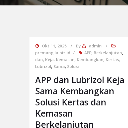
Okt 11, 2025
By
admin
premangila.biz.id
APP
,
Berkelanjutan
,
dan
,
Keja
,
Kemasan
,
Kembangkan
,
Kertas
,
Lubrizol
,
Sama
,
Solusi
APP dan Lubrizol Keja
Sama Kembangkan
Solusi Kertas dan
Kemasan
Berkelanjutan