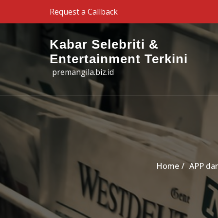
Skip to the content
Request a Callback
Kabar Selebriti &
Entertainment Terkini
premangila.biz.id
Home
APP dan