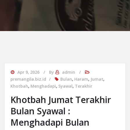
Apr 9, 2026
By
admin
premangila.biz.id
Bulan
,
Haram
,
Jumat
,
Khotbah
,
Menghadapi
,
Syawal
,
Terakhir
Khotbah Jumat Terakhir
Bulan Syawal :
Menghadapi Bulan