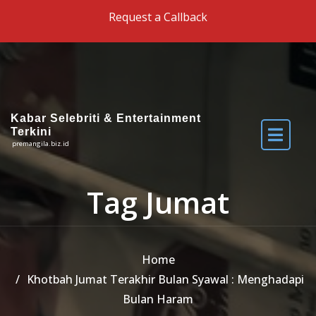
Skip to the content
Request a Callback
Kabar Selebriti & Entertainment
Terkini
premangila.biz.id
Tag Jumat
Home
Khotbah Jumat Terakhir Bulan Syawal : Menghadapi
Bulan Haram