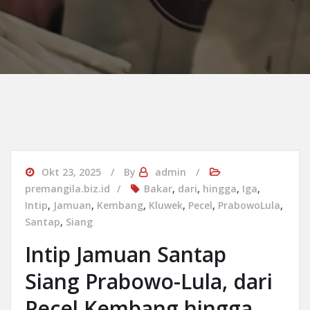
Okt 23, 2025
By
admin
premangila.biz.id
Bakar
,
dari
,
hingga
,
Iga
,
Intip
,
Jamuan
,
Kembang
,
Kluwek
,
Pecel
,
PrabowoLula
,
Santap
,
Siang
Intip Jamuan Santap
Siang Prabowo-Lula, dari
Pecel Kembang hingga