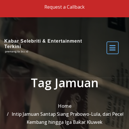
Skip to the content
Request a Callback
Kabar Selebriti & Entertainment
Terkini
premangila.biz.id
Tag Jamuan
Home
Intip Jamuan Santap Siang Prabowo-Lula, dari Pecel
Kembang hingga Iga Bakar Kluwek