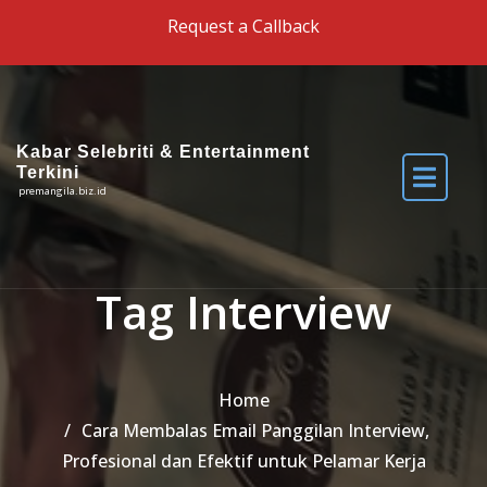
Skip to the content
Request a Callback
Kabar Selebriti & Entertainment
Terkini
premangila.biz.id
Tag Interview
Home
Cara Membalas Email Panggilan Interview,
Profesional dan Efektif untuk Pelamar Kerja