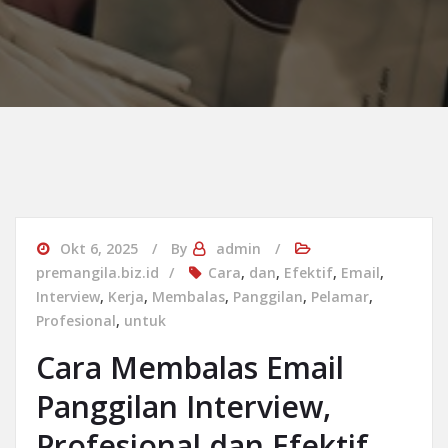
Okt 6, 2025
By
admin
premangila.biz.id
Cara
,
dan
,
Efektif
,
Email
,
Interview
,
Kerja
,
Membalas
,
Panggilan
,
Pelamar
,
Profesional
,
untuk
Cara Membalas Email
Panggilan Interview,
Profesional dan Efektif