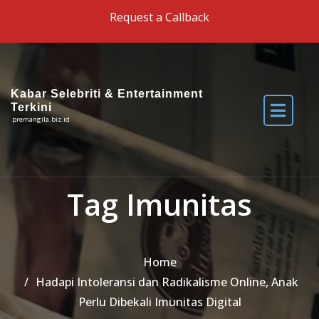
Skip to the content
Request a Callback
Kabar Selebriti & Entertainment
Terkini
premangila.biz.id
Tag Imunitas
Home
Hadapi Intoleransi dan Radikalisme Online, Anak
Perlu Dibekali Imunitas Digital