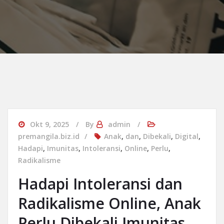
Okt 9, 2025
By
admin
premangila.biz.id
Anak
,
dan
,
Dibekali
,
Digital
,
Hadapi
,
Imunitas
,
Intoleransi
,
Online
,
Perlu
,
Radikalisme
Hadapi Intoleransi dan
Radikalisme Online, Anak
Perlu Dibekali Imunitas