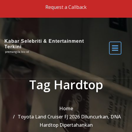
Skip to the content
Request a Callback
Kabar Selebriti & Entertainment
Terkini
premangila.biz.id
Tag Hardtop
Home
Toyota Land Cruiser FJ 2026 Diluncurkan, DNA
Hardtop Dipertahankan