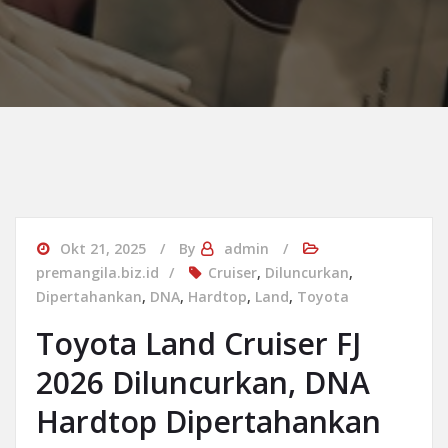
Okt 21, 2025
By
admin
premangila.biz.id
Cruiser
,
Diluncurkan
,
Dipertahankan
,
DNA
,
Hardtop
,
Land
,
Toyota
Toyota Land Cruiser FJ
2026 Diluncurkan, DNA
Hardtop Dipertahankan