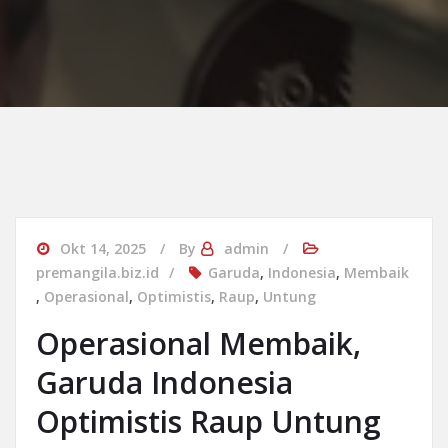
Okt 14, 2025
By
admin
premangila.biz.id
Garuda
,
Indonesia
,
Membaik
,
Operasional
,
Optimistis
,
Raup
,
Untung
Operasional Membaik,
Garuda Indonesia
Optimistis Raup Untung