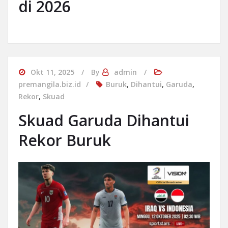
di 2026
Okt 11, 2025
By
admin
premangila.biz.id
Buruk
,
Dihantui
,
Garuda
,
Rekor
,
Skuad
Skuad Garuda Dihantui
Rekor Buruk