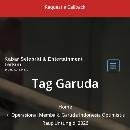
Skip to the content
Request a Callback
Kabar Selebriti & Entertainment
Terkini
premangila.biz.id
Tag Garuda
Home
Operasional Membaik, Garuda Indonesia Optimistis
Raup Untung di 2026