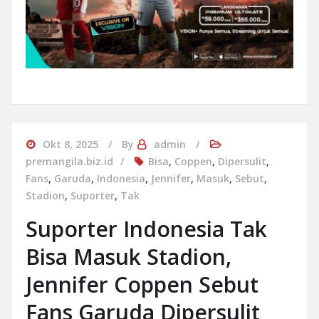
Okt 8, 2025
By
admin
premangila.biz.id
Bisa
,
Coppen
,
Dipersulit
,
Fans
,
Garuda
,
Indonesia
,
Jennifer
,
Masuk
,
Sebut
,
Stadion
,
Suporter
,
Tak
Suporter Indonesia Tak
Bisa Masuk Stadion,
Jennifer Coppen Sebut
Fans Garuda Dipersulit