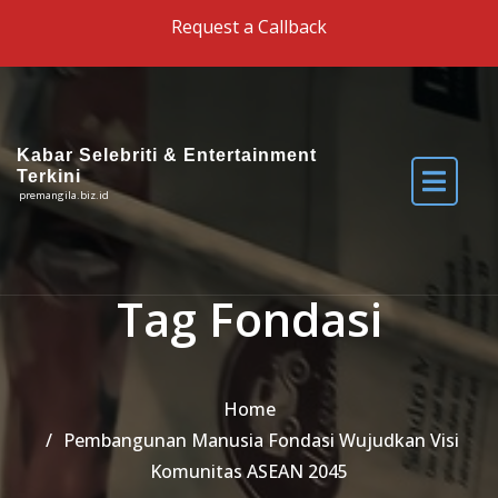
Skip to the content
Request a Callback
Kabar Selebriti & Entertainment
Terkini
premangila.biz.id
Tag Fondasi
Home
Pembangunan Manusia Fondasi Wujudkan Visi
Komunitas ASEAN 2045