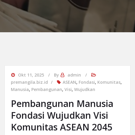
Okt 11, 2025
By
admin
premangila.biz.id
ASEAN
,
Fondasi
,
Komunitas
,
Manusia
,
Pembangunan
,
Visi
,
Wujudkan
Pembangunan Manusia
Fondasi Wujudkan Visi
Komunitas ASEAN 2045