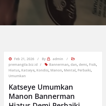
Feb 21, 2026
By
admin
premangila.biz.id
Bannerman
,
dan
,
demi
,
Fisik
,
Hiatus
,
Katseye
,
Kondisi
,
Manon
,
Mental
,
Perbaiki
,
Umumkan
Katseye Umumkan
Manon Bannerman
Hiatus Demi Perbaiki