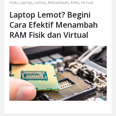
Fisik
,
Laptop
,
Lemot
,
Menambah
,
RAM
,
Virtual
Laptop Lemot? Begini
Cara Efektif Menambah
RAM Fisik dan Virtual