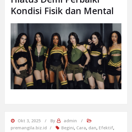
Kondisi Fisik dan Mental
Okt 3, 2025
By
admin
premangila.biz.id
Begini
,
Cara
,
dan
,
Efektif
,