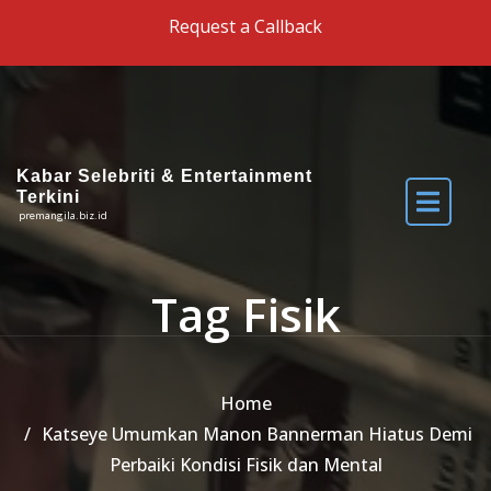
Skip to the content
Request a Callback
Kabar Selebriti & Entertainment
Terkini
premangila.biz.id
Tag Fisik
Home
Katseye Umumkan Manon Bannerman Hiatus Demi
Perbaiki Kondisi Fisik dan Mental