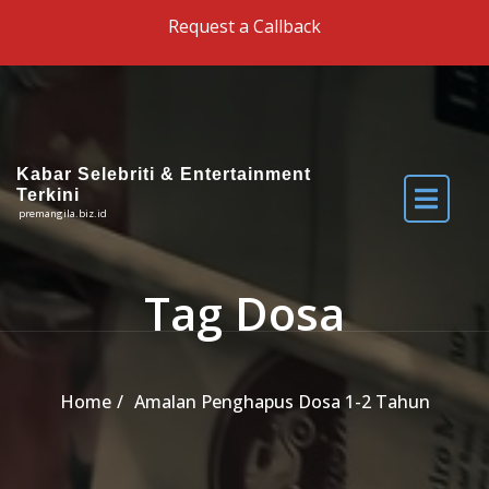
Skip to the content
Request a Callback
Kabar Selebriti & Entertainment
Terkini
premangila.biz.id
Tag Dosa
Home
Amalan Penghapus Dosa 1-2 Tahun