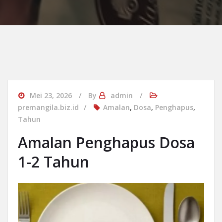
Mei 23, 2026
By
admin
premangila.biz.id
Amalan
,
Dosa
,
Penghapus
,
Tahun
Amalan Penghapus Dosa
1-2 Tahun