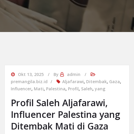
Okt 13, 2025
By
admin
premangila.biz.id
Aljafarawi
,
Ditembak
,
Gaza
,
Influencer
,
Mati
,
Palestina
,
Profil
,
Saleh
,
yang
Profil Saleh Aljafarawi,
Influencer Palestina yang
Ditembak Mati di Gaza