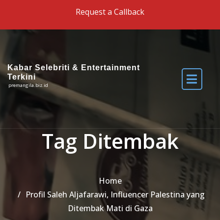
Skip to the content
Request a Callback
Kabar Selebriti & Entertainment
Terkini
premangila.biz.id
Tag Ditembak
Home
Profil Saleh Aljafarawi, Influencer Palestina yang
Ditembak Mati di Gaza