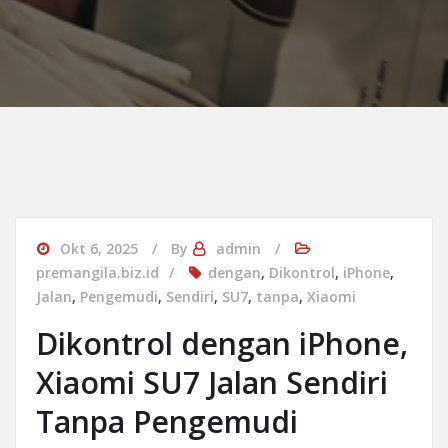
Okt 6, 2025
By
admin
premangila.biz.id
dengan
,
Dikontrol
,
iPhone
,
Jalan
,
Pengemudi
,
Sendiri
,
SU7
,
tanpa
,
Xiaomi
Dikontrol dengan iPhone,
Xiaomi SU7 Jalan Sendiri
Tanpa Pengemudi