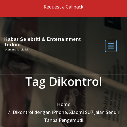
Skip to the content
Request a Callback
Kabar Selebriti & Entertainment
Terkini
premangila.biz.id
Tag Dikontrol
Home
Dikontrol dengan iPhone, Xiaomi SU7 Jalan Sendiri
Tanpa Pengemudi