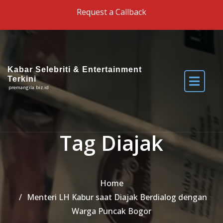
Skip to the content
Request a Callback
Kabar Selebriti & Entertainment
Terkini
premangila.biz.id
Tag Diajak
Home
Menteri LH Kabur saat Diajak Berdialog dengan
Warga Puncak Bogor