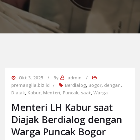
Okt 3, 2025
By
admin
premangila.biz.id
Berdialog
,
Bogor
,
dengan
,
Diajak
,
Kabur
,
Menteri
,
Puncak
,
saat
,
Warga
Menteri LH Kabur saat
Diajak Berdialog dengan
Warga Puncak Bogor