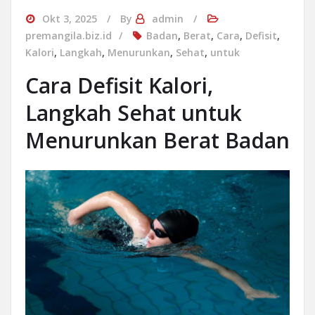
Okt 3, 2025
By
admin
premangila.biz.id
Badan
,
Berat
,
Cara
,
Defisit
,
Kalori
,
Langkah
,
Menurunkan
,
Sehat
,
untuk
Cara Defisit Kalori,
Langkah Sehat untuk
Menurunkan Berat Badan