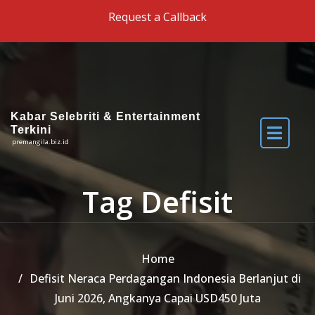
Skip to the content
Request a Callback
Kabar Selebriti & Entertainment
Terkini
premangila.biz.id
Tag Defisit
Home
Defisit Neraca Perdagangan Indonesia Berlanjut di
Juni 2026, Angkanya Capai USD450 Juta