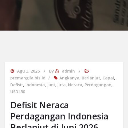
Agu 3, 2026
By
admin
premangila.biz.id
Angkanya
,
Berlanjut
,
Capai
,
Defisit
,
Indonesia
,
Juni
,
Juta
,
Neraca
,
Perdagangan
,
USD450
Defisit Neraca
Perdagangan Indonesia
Berlanjut di Juni 2026,