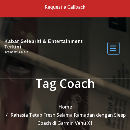
Skip to the content
Request a Callback
Kabar Selebriti & Entertainment
Terkini
premangila.biz.id
Tag Coach
Home
Rahasia Tetap Fresh Selama Ramadan dengan Sleep
Coach di Garmin Venu X1