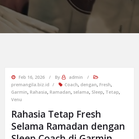
Feb 16, 2026
By
admin
premangila.biz.id
Coach
,
dengan
,
Fresh
,
Garmin
,
Rahasia
,
Ramadan
,
selama
,
Sleep
,
Tetap
,
Venu
Rahasia Tetap Fresh
Selama Ramadan dengan
Sleep Coach di Garmin