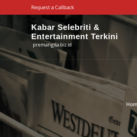
Skip to the content
Request a Callback
Kabar Selebriti &
Entertainment Terkini
premangila.biz.id
Hom