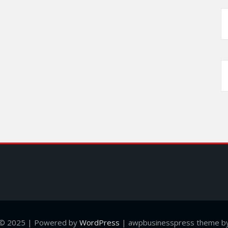
 © 2025 | Powered by
WordPress
|
awpbusinesspress theme by