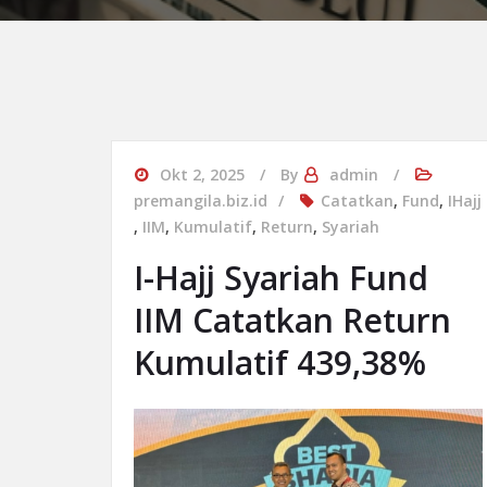
Okt 2, 2025
By
admin
premangila.biz.id
Catatkan
,
Fund
,
IHajj
,
IIM
,
Kumulatif
,
Return
,
Syariah
I-Hajj Syariah Fund
IIM Catatkan Return
Kumulatif 439,38%