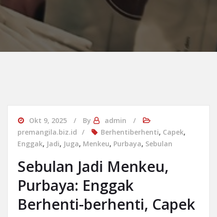
Okt 9, 2025
By
admin
premangila.biz.id
Berhentiberhenti
,
Capek
,
Enggak
,
Jadi
,
Juga
,
Menkeu
,
Purbaya
,
Sebulan
Sebulan Jadi Menkeu,
Purbaya: Enggak
Berhenti-berhenti, Capek