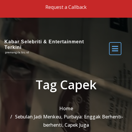
Skip to the content
Request a Callback
Kabar Selebriti & Entertainment
Terkini
premangila.biz.id
Tag Capek
Home
Sebulan Jadi Menkeu, Purbaya: Enggak Berhenti-
berhenti, Capek Juga