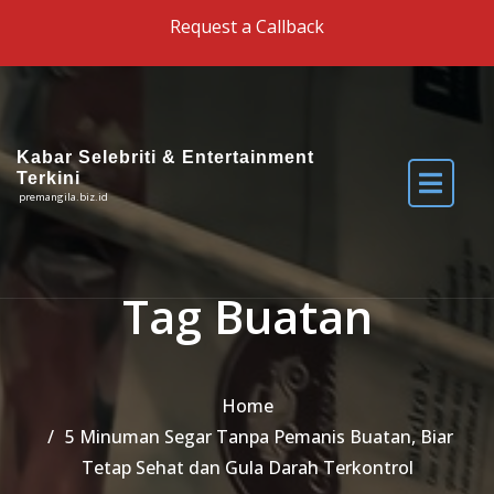
Skip to the content
Request a Callback
Kabar Selebriti & Entertainment
Terkini
premangila.biz.id
Tag Buatan
Home
5 Minuman Segar Tanpa Pemanis Buatan, Biar
Tetap Sehat dan Gula Darah Terkontrol