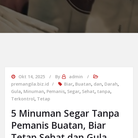
Okt 14, 2025
By
admin
premangila.biz.id
Biar
,
Buatan
,
dan
,
Darah
,
Gula
,
Minuman
,
Pemanis
,
Segar
,
Sehat
,
tanpa
,
Terkontrol
,
Tetap
5 Minuman Segar Tanpa
Pemanis Buatan, Biar
Tetap Sehat dan Gula