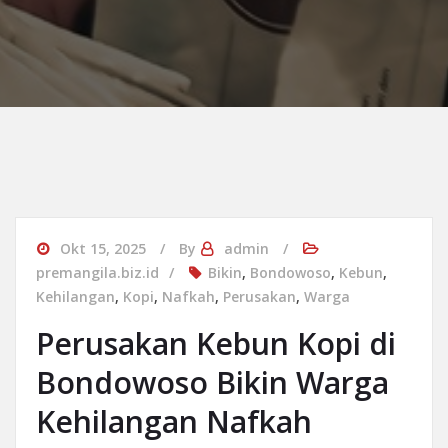
Okt 15, 2025
By
admin
premangila.biz.id
Bikin
,
Bondowoso
,
Kebun
,
Kehilangan
,
Kopi
,
Nafkah
,
Perusakan
,
Warga
Perusakan Kebun Kopi di
Bondowoso Bikin Warga
Kehilangan Nafkah