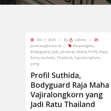
Okt 7, 2025
By
admin
premangila.biz.id
Berpangkat
,
Bodyguard
,
Jadi
,
Jenderal
,
Maha
,
Profil
,
Raja
,
Ratu
,
Suthida
,
Thailand
,
Vajiralongkorn
,
yang
Profil Suthida,
Bodyguard Raja Maha
Vajiralongkorn yang
Jadi Ratu Thailand