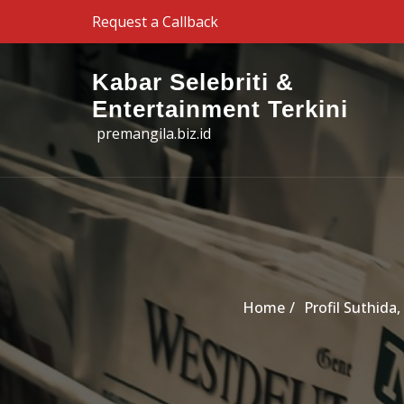
Skip to the content
Request a Callback
Kabar Selebriti &
Entertainment Terkini
premangila.biz.id
Home
Profil Suthida