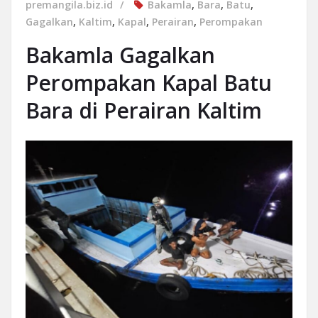
premangila.biz.id
Bakamla
,
Bara
,
Batu
,
Gagalkan
,
Kaltim
,
Kapal
,
Perairan
,
Perompakan
Bakamla Gagalkan
Perompakan Kapal Batu
Bara di Perairan Kaltim