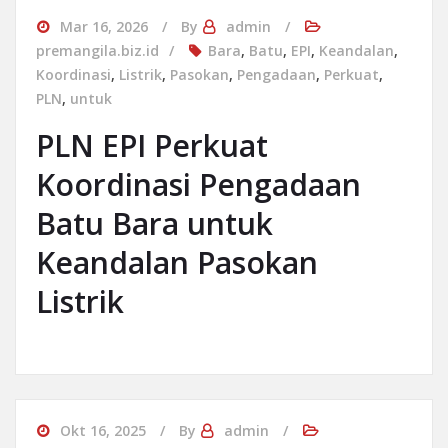
Mar 16, 2026
By
admin
premangila.biz.id
Bara
,
Batu
,
EPI
,
Keandalan
,
Koordinasi
,
Listrik
,
Pasokan
,
Pengadaan
,
Perkuat
,
PLN
,
untuk
PLN EPI Perkuat
Koordinasi Pengadaan
Batu Bara untuk
Keandalan Pasokan
Listrik
Okt 16, 2025
By
admin