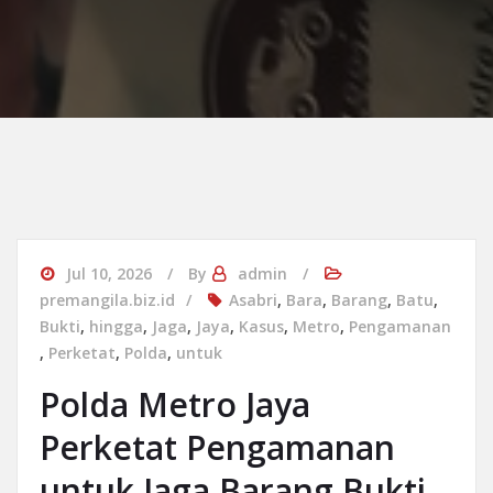
Jul 10, 2026
By
admin
premangila.biz.id
Asabri
,
Bara
,
Barang
,
Batu
,
Bukti
,
hingga
,
Jaga
,
Jaya
,
Kasus
,
Metro
,
Pengamanan
,
Perketat
,
Polda
,
untuk
Polda Metro Jaya
Perketat Pengamanan
untuk Jaga Barang Bukti