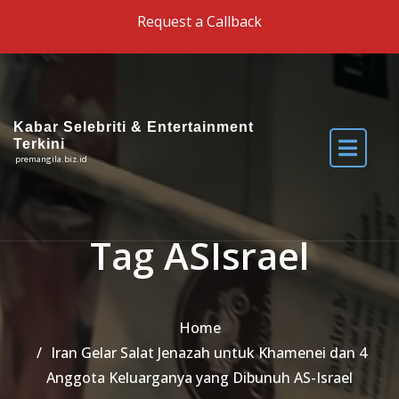
Skip to the content
Request a Callback
Kabar Selebriti & Entertainment
Terkini
premangila.biz.id
Tag ASIsrael
Home
Iran Gelar Salat Jenazah untuk Khamenei dan 4
Anggota Keluarganya yang Dibunuh AS-Israel