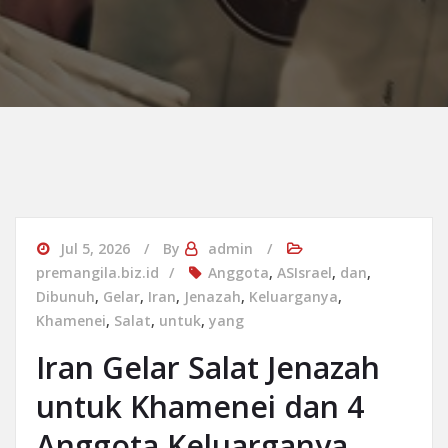
Jul 5, 2026
By
admin
premangila.biz.id
Anggota
,
ASIsrael
,
dan
,
Dibunuh
,
Gelar
,
Iran
,
Jenazah
,
Keluarganya
,
Khamenei
,
Salat
,
untuk
,
yang
Iran Gelar Salat Jenazah
untuk Khamenei dan 4
Anggota Keluarganya