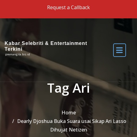
Skip to the content
Request a Callback
Kabar Selebriti & Entertainment
Terkini
premangila.biz.id
Tag Ari
Home
Dearly Djoshua Buka Suara usai Sikap Ari Lasso
Dihujat Netizen