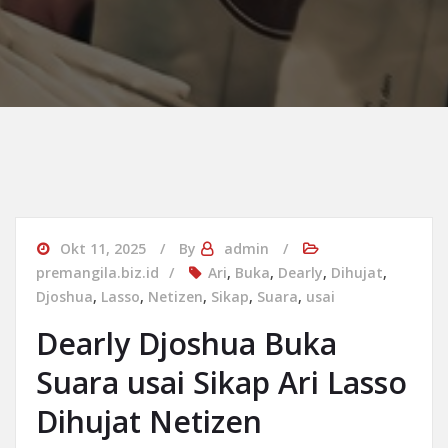
Okt 11, 2025
By
admin
premangila.biz.id
Ari
,
Buka
,
Dearly
,
Dihujat
,
Djoshua
,
Lasso
,
Netizen
,
Sikap
,
Suara
,
usai
Dearly Djoshua Buka
Suara usai Sikap Ari Lasso
Dihujat Netizen