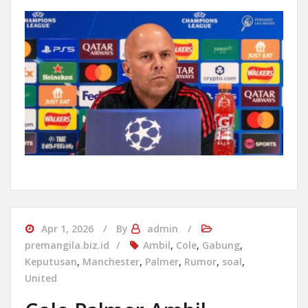
Apr 1, 2026
By
admin
premangila.biz.id
Ambil
,
Cole
,
Gabung
,
Keputusan
,
Manchester
,
Palmer
,
Rumor
,
soal
,
United