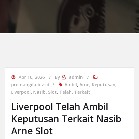
Apr 16, 2026
By
admin
premangila.biz.id
Ambil
,
Arne
,
Keputusan
,
Liverpool
,
Nasib
,
Slot
,
Telah
,
Terkait
Liverpool Telah Ambil
Keputusan Terkait Nasib
Arne Slot