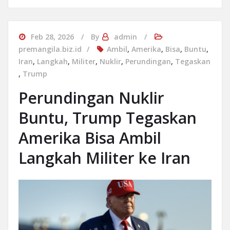
Feb 28, 2026
By
admin
premangila.biz.id
Ambil
,
Amerika
,
Bisa
,
Buntu
,
Iran
,
Langkah
,
Militer
,
Nuklir
,
Perundingan
,
Tegaskan
,
Trump
Perundingan Nuklir
Buntu, Trump Tegaskan
Amerika Bisa Ambil
Langkah Militer ke Iran