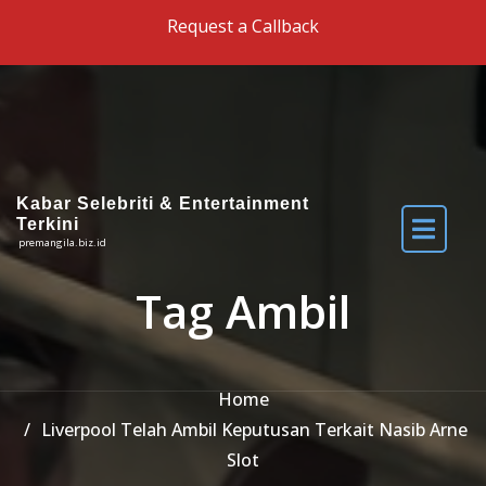
Skip to the content
Request a Callback
Kabar Selebriti & Entertainment
Terkini
premangila.biz.id
Tag Ambil
Home
Liverpool Telah Ambil Keputusan Terkait Nasib Arne
Slot