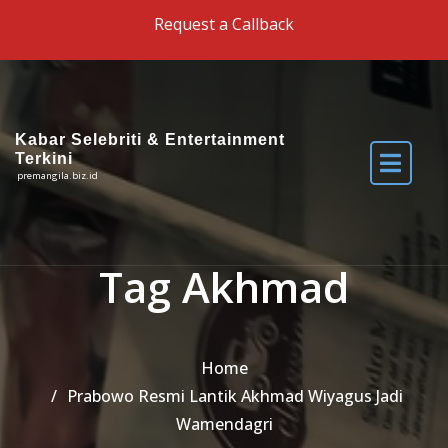
Skip to the content
Request a Callback
Kabar Selebriti & Entertainment
Terkini
premangila.biz.id
Tag Akhmad
Home
Prabowo Resmi Lantik Akhmad Wiyagus Jadi
Wamendagri