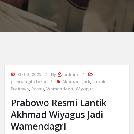
Okt 8, 2025
By
admin
premangila.biz.id
Akhmad
,
Jadi
,
Lantik
,
Prabowo
,
Resmi
,
Wamendagri
,
Wiyagus
Prabowo Resmi Lantik
Akhmad Wiyagus Jadi
Wamendagri