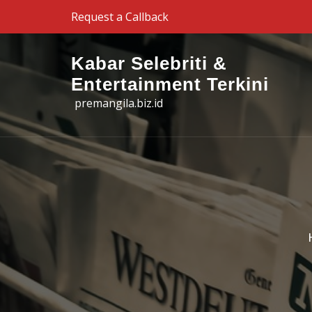
Skip to the content
Request a Callback
Kabar Selebriti &
Entertainment Terkini
premangila.biz.id