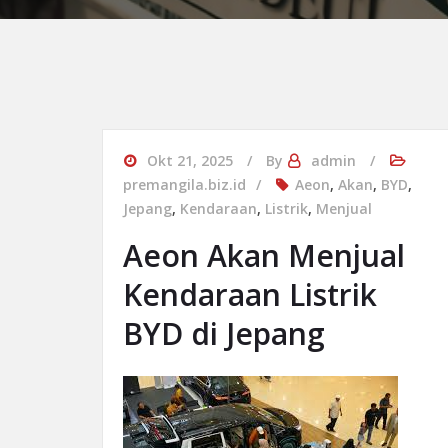
Okt 21, 2025
By
admin
premangila.biz.id
Aeon
,
Akan
,
BYD
,
Jepang
,
Kendaraan
,
Listrik
,
Menjual
Aeon Akan Menjual
Kendaraan Listrik
BYD di Jepang