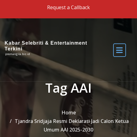
Skip to the content
Request a Callback
Kabar Selebriti & Entertainment
Terkini
premangila.biz.id
Tag AAI
Home
Tjandra Sridjaja Resmi Deklarasi Jadi Calon Ketua
Umum AAI 2025-2030