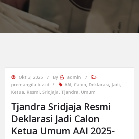
Okt 3, 2025
By
admin
premangila.biz.id
AAI
,
Calon
,
Deklarasi
,
Jadi
,
Ketua
,
Resmi
,
Sridjaja
,
Tjandra
,
Umum
Tjandra Sridjaja Resmi
Deklarasi Jadi Calon
Ketua Umum AAI 2025-