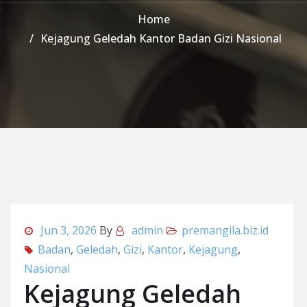
Home
Kejagung Geledah Kantor Badan Gizi Nasional
Jun 3, 2026
By
admin
premangila.biz.id
Badan
,
Geledah
,
Gizi
,
Kantor
,
Kejagung
,
Nasional
Kejagung Geledah