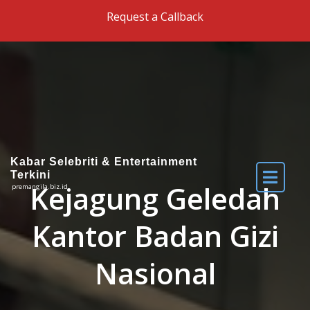
Skip to the content
Request a Callback
Kabar Selebriti & Entertainment
Terkini
Kejagung Geledah
premangila.biz.id
Kantor Badan Gizi
Nasional