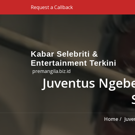
Skip to the content
Request a Callback
Kabar Selebriti &
Entertainment Terkini
premangila.biz.id
Juventus Ngebe
Home
Juve