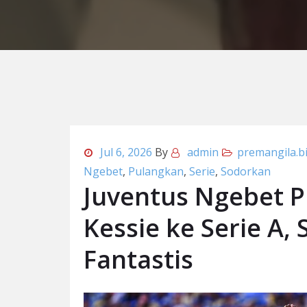
Jul 6, 2026
By
admin
premangila.bi
Ngebet
,
Pulangkan
,
Serie
,
Sodorkan
Juventus Ngebet P
Kessie ke Serie A,
Fantastis