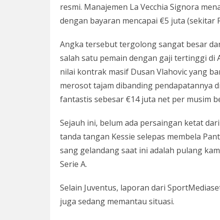
resmi. Manajemen La Vecchia Signora men
dengan bayaran mencapai €5 juta (sekitar R
Angka tersebut tergolong sangat besar d
salah satu pemain dengan gaji tertinggi di
nilai kontrak masif Dusan Vlahovic yang baru 
merosot tajam dibanding pendapatannya di 
fantastis sebesar €14 juta net per musim b
Sejauh ini, belum ada persaingan ketat da
tanda tangan Kessie selepas membela Panta
sang gelandang saat ini adalah pulang k
Serie A.
Selain Juventus, laporan dari SportMedia
juga sedang memantau situasi.