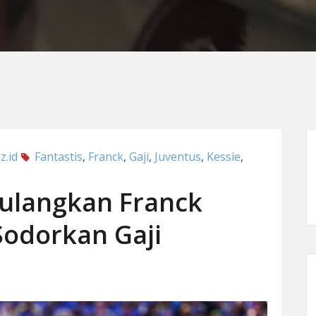
z.id
Fantastis
,
Franck
,
Gaji
,
Juventus
,
Kessie
,
ulangkan Franck
 Sodorkan Gaji