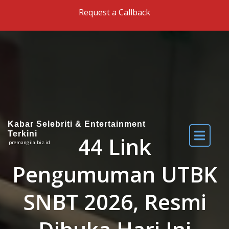
Skip to the content
Request a Callback
Kabar Selebriti & Entertainment
Terkini
44 Link
premangila.biz.id
Pengumuman UTBK
SNBT 2026, Resmi